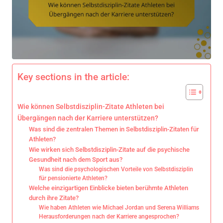
Key sections in the article:
Wie können Selbstdisziplin-Zitate Athleten bei
Übergängen nach der Karriere unterstützen?
Was sind die zentralen Themen in Selbstdisziplin-Zitaten für
Athleten?
Wie wirken sich Selbstdisziplin-Zitate auf die psychische
Gesundheit nach dem Sport aus?
Was sind die psychologischen Vorteile von Selbstdisziplin
für pensionierte Athleten?
Welche einzigartigen Einblicke bieten berühmte Athleten
durch ihre Zitate?
Wie haben Athleten wie Michael Jordan und Serena Williams
Herausforderungen nach der Karriere angesprochen?