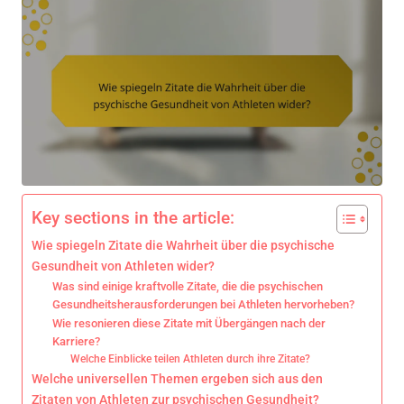
Key sections in the article:
Wie spiegeln Zitate die Wahrheit über die psychische
Gesundheit von Athleten wider?
Was sind einige kraftvolle Zitate, die die psychischen
Gesundheitsherausforderungen bei Athleten hervorheben?
Wie resonieren diese Zitate mit Übergängen nach der
Karriere?
Welche Einblicke teilen Athleten durch ihre Zitate?
Welche universellen Themen ergeben sich aus den
Zitaten von Athleten zur psychischen Gesundheit?