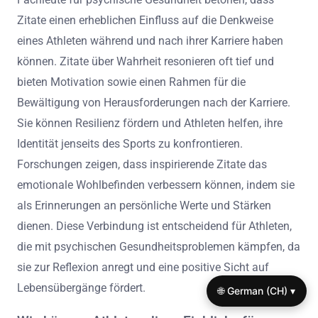
über die Notwendigkeit offener Diskussionen zur
psychischen Gesundheit gesprochen, um diese Probleme
zu entstigmatisieren. Darüber hinaus zeigen Studien,
dass proaktive Unterstützung der psychischen
Gesundheit das Wohlbefinden von Athleten erheblich
verbessern kann. Die frühzeitige Zusammenarbeit mit
Fachleuten für psychische Gesundheit kann Athleten
helfen, diese Herausforderungen effektiv zu bewältigen.
Was sagen Fachleute für psychische
Gesundheit über die Auswirkungen von
Zitaten?
Fachleute für psychische Gesundheit betonen, dass
Zitate einen erheblichen Einfluss auf die Denkweise
🌐 German (CH) ▾
eines Athleten während und nach ihrer Karriere haben