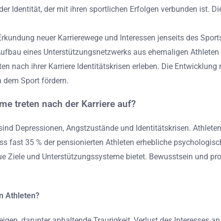
r Identität, der mit ihren sportlichen Erfolgen verbunden ist. 
e Erkundung neuer Karrierewege und Interessen jenseits des Spor
 Aufbau eines Unterstützungsnetzwerks aus ehemaligen Athleten
en nach ihrer Karriere Identitätskrisen erleben. Die Entwicklun
h dem Sport fördern.
e treten nach der Karriere auf?
ind Depressionen, Angstzustände und Identitätskrisen. Athleten
ss fast 35 % der pensionierten Athleten erhebliche psychologis
e Ziele und Unterstützungssysteme bietet. Bewusstsein und pro
n Athleten?
gen, darunter anhaltende Traurigkeit, Verlust des Interesses a