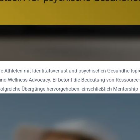
 Athleten mit Identitätsverlust und psychischen Gesundheitsprob
nd Wellness-Advocacy. Er betont die Bedeutung von Ressourcen
rfolgreiche Übergänge hervorgehoben, einschließlich Mentorship 