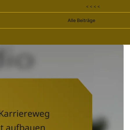
< < < <
Alle Beiträge