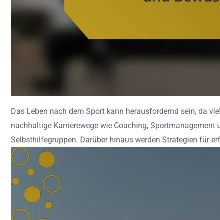
Das Leben nach dem Sport kann herausfordernd sein, da viele
nachhaltige Karrierewege wie Coaching, Sportmanagement u
Selbsthilfegruppen. Darüber hinaus werden Strategien für e