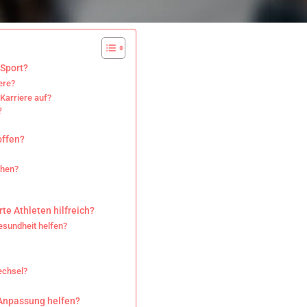
 Sport?
ere?
Karriere auf?
?
offen?
chen?
te Athleten hilfreich?
esundheit helfen?
echsel?
 Anpassung helfen?