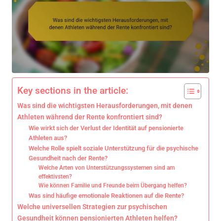
Key sections in the article:
Was sind die wichtigsten Herausforderungen, mit denen
Athleten während der Rente konfrontiert sind?
Wie wirkt sich der Verlust der Identität auf pensionierte
Athleten aus?
Welche Rolle spielt soziale Unterstützung für die psychische
Gesundheit nach der Rente?
Welche Arten von Unterstützungssystemen sind am
effektivsten?
Wie können Familie und Freunde beim Übergang helfen?
Was sind häufige emotionale Reaktionen auf die Rente?
Welche universellen Strategien zur psychischen
Gesundheit können pensionierten Athleten helfen?